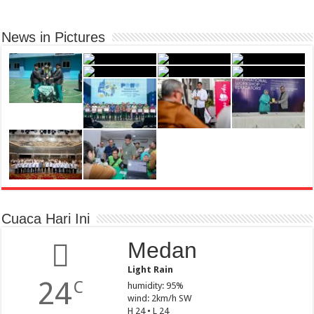
News in Pictures
Cuaca Hari Ini
Medan
Light Rain
24
C
humidity: 95%
wind: 2km/h SW
H 24 • L 24