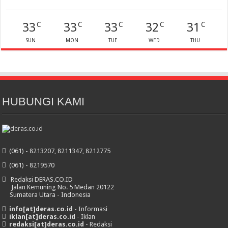
33
33
33
32
31
C
C
C
C
C
SUN
MON
TUE
WED
THU
HUBUNGI KAMI
(061) - 8213207, 8211347, 8212775
(061) - 8219570
Redaksi DERAS.CO.ID
Jalan Kemuning No. 5 Medan 20122
Sumatera Utara - Indonesia
info[at]deras.co.id
- Informasi
iklan[at]deras.co.id
- Iklan
redaksi[at]deras.co.id
- Redaksi