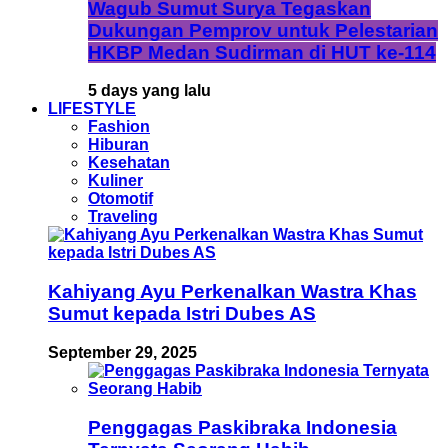
Wagub Sumut Surya Tegaskan
Dukungan Pemprov untuk Pelestarian
HKBP Medan Sudirman di HUT ke-114
5 days yang lalu
LIFESTYLE
Fashion
Hiburan
Kesehatan
Kuliner
Otomotif
Traveling
Kahiyang Ayu Perkenalkan Wastra Khas
Sumut kepada Istri Dubes AS
September 29, 2025
Penggagas Paskibraka Indonesia