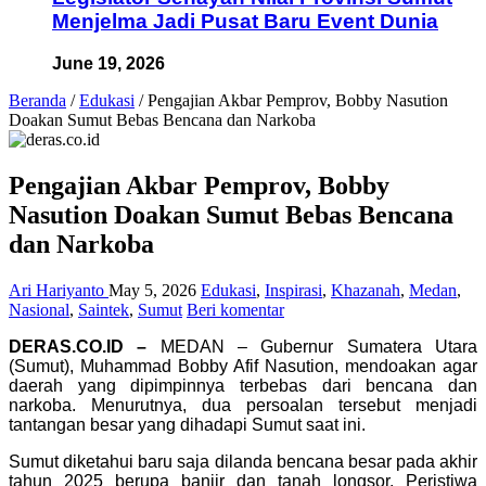
Menjelma Jadi Pusat Baru Event Dunia
June 19, 2026
Beranda
/
Edukasi
/
Pengajian Akbar Pemprov, Bobby Nasution
Doakan Sumut Bebas Bencana dan Narkoba
Pengajian Akbar Pemprov, Bobby
Nasution Doakan Sumut Bebas Bencana
dan Narkoba
Ari Hariyanto
May 5, 2026
Edukasi
,
Inspirasi
,
Khazanah
,
Medan
,
Nasional
,
Saintek
,
Sumut
Beri komentar
DERAS.CO.ID –
MEDAN – Gubernur Sumatera Utara
(Sumut), Muhammad Bobby Afif Nasution, mendoakan agar
daerah yang dipimpinnya terbebas dari bencana dan
narkoba. Menurutnya, dua persoalan tersebut menjadi
tantangan besar yang dihadapi Sumut saat ini.
Sumut diketahui baru saja dilanda bencana besar pada akhir
tahun 2025 berupa banjir dan tanah longsor. Peristiwa