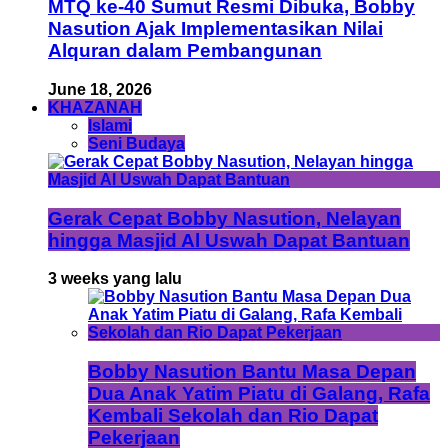
MTQ ke-40 Sumut Resmi Dibuka, Bobby
Nasution Ajak Implementasikan Nilai
Alquran dalam Pembangunan
June 18, 2026
KHAZANAH
Islami
Seni Budaya
Gerak Cepat Bobby Nasution, Nelayan
hingga Masjid Al Uswah Dapat Bantuan
3 weeks yang lalu
Bobby Nasution Bantu Masa Depan
Dua Anak Yatim Piatu di Galang, Rafa
Kembali Sekolah dan Rio Dapat
Pekerjaan