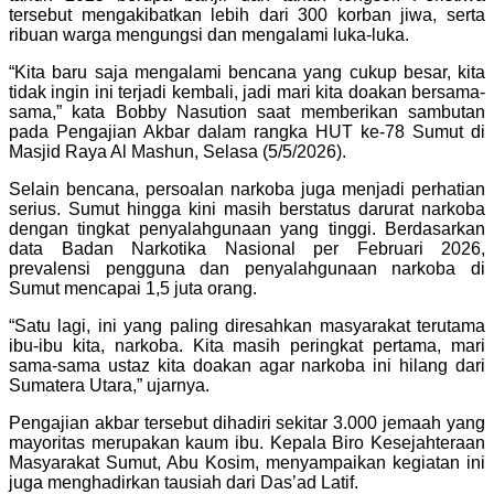
tersebut mengakibatkan lebih dari 300 korban jiwa, serta
ribuan warga mengungsi dan mengalami luka-luka.
“Kita baru saja mengalami bencana yang cukup besar, kita
tidak ingin ini terjadi kembali, jadi mari kita doakan bersama-
sama,” kata Bobby Nasution saat memberikan sambutan
pada Pengajian Akbar dalam rangka HUT ke-78 Sumut di
Masjid Raya Al Mashun, Selasa (5/5/2026).
Selain bencana, persoalan narkoba juga menjadi perhatian
serius. Sumut hingga kini masih berstatus darurat narkoba
dengan tingkat penyalahgunaan yang tinggi. Berdasarkan
data Badan Narkotika Nasional per Februari 2026,
prevalensi pengguna dan penyalahgunaan narkoba di
Sumut mencapai 1,5 juta orang.
“Satu lagi, ini yang paling diresahkan masyarakat terutama
ibu-ibu kita, narkoba. Kita masih peringkat pertama, mari
sama-sama ustaz kita doakan agar narkoba ini hilang dari
Sumatera Utara,” ujarnya.
Pengajian akbar tersebut dihadiri sekitar 3.000 jemaah yang
mayoritas merupakan kaum ibu. Kepala Biro Kesejahteraan
Masyarakat Sumut, Abu Kosim, menyampaikan kegiatan ini
juga menghadirkan tausiah dari Das’ad Latif.