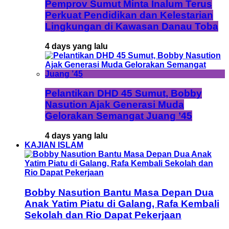
Pemprov Sumut Minta Inalum Terus
Perkuat Pendidikan dan Kelestarian
Lingkungan di Kawasan Danau Toba
4 days yang lalu
Pelantikan DHD 45 Sumut, Bobby
Nasution Ajak Generasi Muda
Gelorakan Semangat Juang ’45
4 days yang lalu
KAJIAN ISLAM
Bobby Nasution Bantu Masa Depan Dua
Anak Yatim Piatu di Galang, Rafa Kembali
Sekolah dan Rio Dapat Pekerjaan