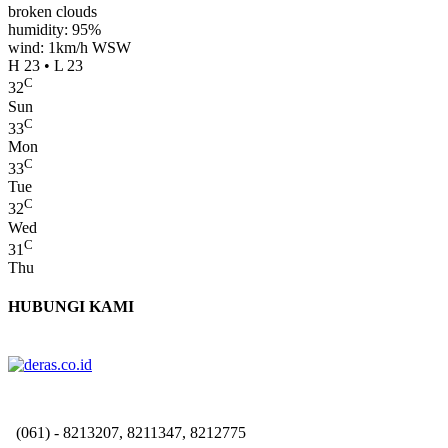
broken clouds
humidity: 95%
wind: 1km/h WSW
H 23 • L 23
C
32
Sun
C
33
Mon
C
33
Tue
C
32
Wed
C
31
Thu
HUBUNGI KAMI
(061) - 8213207, 8211347, 8212775