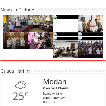
News in Pictures
Cuaca Hari Ini
Medan
Overcast Clouds
25
C
humidity: 89%
wind: 1km/h SW
H 25 • L 25