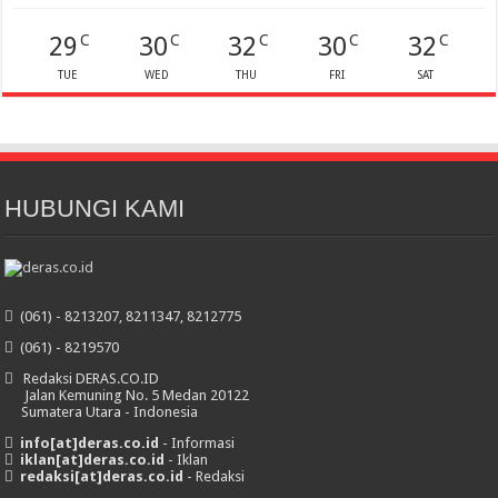
29
30
32
30
32
C
C
C
C
C
TUE
WED
THU
FRI
SAT
HUBUNGI KAMI
(061) - 8213207, 8211347, 8212775
(061) - 8219570
Redaksi DERAS.CO.ID
Jalan Kemuning No. 5 Medan 20122
Sumatera Utara - Indonesia
info[at]deras.co.id
- Informasi
iklan[at]deras.co.id
- Iklan
redaksi[at]deras.co.id
- Redaksi