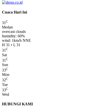
Cuaca Hari Ini
C
31
Medan
overcast clouds
humidity: 60%
wind: 1km/h NNE
H 31 • L 31
C
31
Sat
C
31
Sun
C
33
Mon
C
32
Tue
C
33
Wed
HUBUNGI KAMI