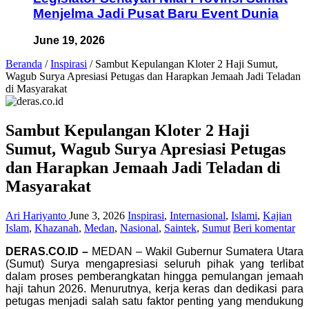
Menjelma Jadi Pusat Baru Event Dunia
June 19, 2026
Beranda
/
Inspirasi
/
Sambut Kepulangan Kloter 2 Haji Sumut,
Wagub Surya Apresiasi Petugas dan Harapkan Jemaah Jadi Teladan
di Masyarakat
Sambut Kepulangan Kloter 2 Haji
Sumut, Wagub Surya Apresiasi Petugas
dan Harapkan Jemaah Jadi Teladan di
Masyarakat
Ari Hariyanto
June 3, 2026
Inspirasi
,
Internasional
,
Islami
,
Kajian
Islam
,
Khazanah
,
Medan
,
Nasional
,
Saintek
,
Sumut
Beri komentar
DERAS.CO.ID –
MEDAN – Wakil Gubernur Sumatera Utara
(Sumut) Surya mengapresiasi seluruh pihak yang terlibat
dalam proses pemberangkatan hingga pemulangan jemaah
haji tahun 2026. Menurutnya, kerja keras dan dedikasi para
petugas menjadi salah satu faktor penting yang mendukung