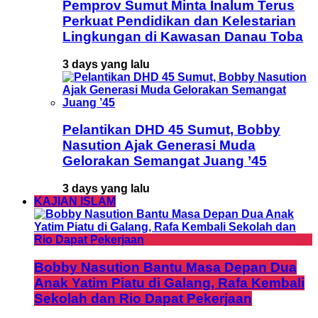
Pemprov Sumut Minta Inalum Terus
Perkuat Pendidikan dan Kelestarian
Lingkungan di Kawasan Danau Toba
3 days yang lalu
Pelantikan DHD 45 Sumut, Bobby
Nasution Ajak Generasi Muda
Gelorakan Semangat Juang ’45
3 days yang lalu
KAJIAN ISLAM
Bobby Nasution Bantu Masa Depan Dua
Anak Yatim Piatu di Galang, Rafa Kembali
Sekolah dan Rio Dapat Pekerjaan