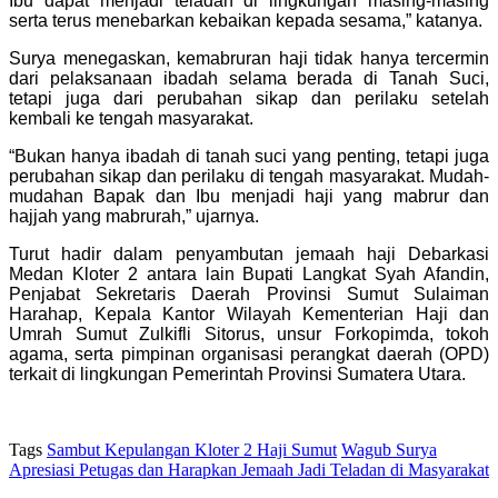
Ibu dapat menjadi teladan di lingkungan masing-masing
serta terus menebarkan kebaikan kepada sesama,” katanya.
Surya menegaskan, kemabruran haji tidak hanya tercermin
dari pelaksanaan ibadah selama berada di Tanah Suci,
tetapi juga dari perubahan sikap dan perilaku setelah
kembali ke tengah masyarakat.
“Bukan hanya ibadah di tanah suci yang penting, tetapi juga
perubahan sikap dan perilaku di tengah masyarakat. Mudah-
mudahan Bapak dan Ibu menjadi haji yang mabrur dan
hajjah yang mabrurah,” ujarnya.
Turut hadir dalam penyambutan jemaah haji Debarkasi
Medan Kloter 2 antara lain Bupati Langkat Syah Afandin,
Penjabat Sekretaris Daerah Provinsi Sumut Sulaiman
Harahap, Kepala Kantor Wilayah Kementerian Haji dan
Umrah Sumut Zulkifli Sitorus, unsur Forkopimda, tokoh
agama, serta pimpinan organisasi perangkat daerah (OPD)
terkait di lingkungan Pemerintah Provinsi Sumatera Utara.
Tags
Sambut Kepulangan Kloter 2 Haji Sumut
Wagub Surya
Apresiasi Petugas dan Harapkan Jemaah Jadi Teladan di Masyarakat