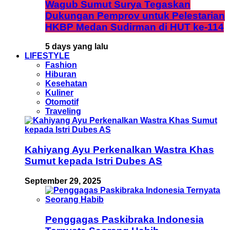
Wagub Sumut Surya Tegaskan
Dukungan Pemprov untuk Pelestarian
HKBP Medan Sudirman di HUT ke-114
5 days yang lalu
LIFESTYLE
Fashion
Hiburan
Kesehatan
Kuliner
Otomotif
Traveling
Kahiyang Ayu Perkenalkan Wastra Khas
Sumut kepada Istri Dubes AS
September 29, 2025
Penggagas Paskibraka Indonesia