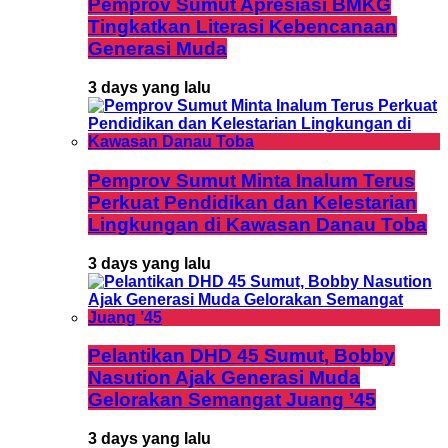
Pemprov Sumut Apresiasi BMKG
Tingkatkan Literasi Kebencanaan
Generasi Muda
3 days yang lalu
Pemprov Sumut Minta Inalum Terus
Perkuat Pendidikan dan Kelestarian
Lingkungan di Kawasan Danau Toba
3 days yang lalu
Pelantikan DHD 45 Sumut, Bobby
Nasution Ajak Generasi Muda
Gelorakan Semangat Juang ’45
3 days yang lalu