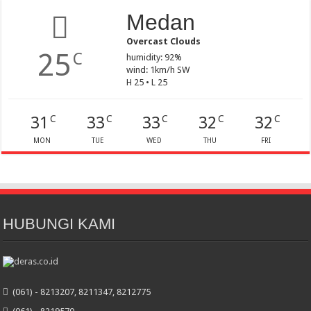
Medan
Overcast Clouds
25
C
humidity: 92%
wind: 1km/h SW
H 25 • L 25
31
33
33
32
32
C
C
C
C
C
MON
TUE
WED
THU
FRI
HUBUNGI KAMI
(061) - 8213207, 8211347, 8212775