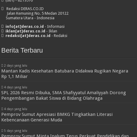
(061) - 8219570
Redaksi DERAS.CO.ID
Jalan Kemuning No. 5 Medan 20122
Sumatera Utara - Indonesia
info[at]deras.co.id
- Informasi
iklan[at]deras.co.id
- Iklan
redaksi[at]deras.co.id
- Redaksi
Berita Terbaru
2 days yang lalu
Mantan Kadis Kesehatan Batubara Didakwa Rugikan Negara
Rp 1,1 Miliar
4 days yang lalu
SPL 2026 Resmi Dibuka, SMA Shafiyyatul Amaliyyah Dorong
Pengembangan Bakat Siswa di Bidang Olahraga
4 days yang lalu
Pemprov Sumut Apresiasi BMKG Tingkatkan Literasi
Kebencanaan Generasi Muda
5 days yang lalu
Pemprov Sumut Minta Inalum Terus Perkuat Pendidikan dan