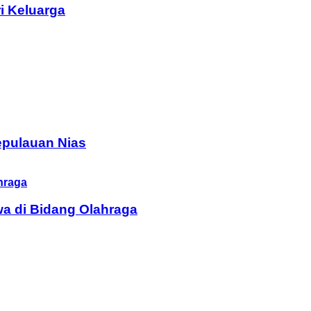
i Keluarga
epulauan Nias
a di Bidang Olahraga