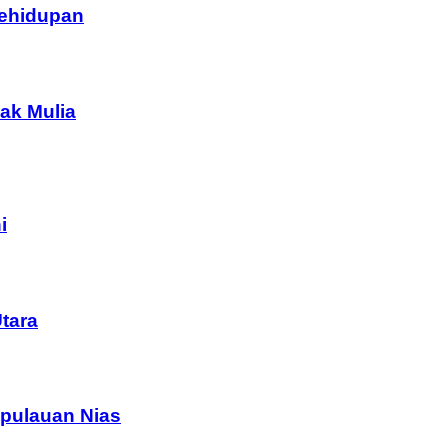
Kehidupan
ak Mulia
i
tara
pulauan Nias