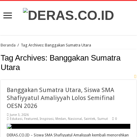
Beranda
/
Tag Archives: Banggakan Sumatra Utara
Tag Archives:
Banggakan Sumatra
Utara
Banggakan Sumatra Utara, Siswa SMA
Shafiyyatul Amaliyyah Lolos Semifinal
OESN 2026
June 3, 2026
Edukasi
,
Featured
,
Inspirasi
,
Medan
,
Nasional
,
Saintek
,
Sumut
0
DERAS.CO.ID – Siswa SMA Shafiyyatul Amaliyyah kembali menorehkan