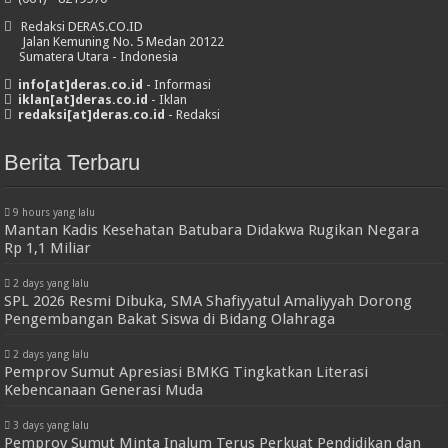
Redaksi DERAS.CO.ID
Jalan Kemuning No. 5 Medan 20122
Sumatera Utara - Indonesia
info[at]deras.co.id
- Informasi
iklan[at]deras.co.id
- Iklan
redaksi[at]deras.co.id
- Redaksi
Berita Terbaru
9 hours yang lalu
Mantan Kadis Kesehatan Batubara Didakwa Rugikan Negara
Rp 1,1 Miliar
2 days yang lalu
SPL 2026 Resmi Dibuka, SMA Shafiyyatul Amaliyyah Dorong
Pengembangan Bakat Siswa di Bidang Olahraga
2 days yang lalu
Pemprov Sumut Apresiasi BMKG Tingkatkan Literasi
Kebencanaan Generasi Muda
3 days yang lalu
Pemprov Sumut Minta Inalum Terus Perkuat Pendidikan dan