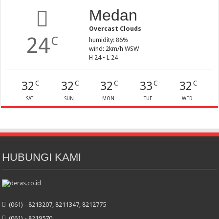
Medan
Overcast Clouds
24
C
humidity: 86%
wind: 2km/h WSW
H 24 • L 24
32
32
32
33
32
C
C
C
C
C
SAT
SUN
MON
TUE
WED
HUBUNGI KAMI
(061) - 8213207, 8211347, 8212775
(061) - 8219570