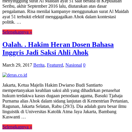
menyinggung surat Al Maidah ayat 51 saat berada di Kepulauan
Seribu, akhir September 2016 lalu, diutarakan atas dasar
pengalaman. Risa menilai kampanye menggunakan surat Al Maidah
ayat 51 terbukti efektif menggagalkan Ahok dalam kontestasi
politik. …
Selengkapnya »
Oalah. . Hakim Heran Dosen Bahasa
Inggris Jadi Saksi Ahli Ahok
March 29, 2017
Berita
,
Featured
,
Nasional
0
Jakarta, Ketua Majelis Hakim Dwiarso Budi Santiarto
mempertanyakan keahlian saksi ahli yang dihadirkan penasehat
hukum terdakwa kasus dugaan penodaan agama, Basuki Tjahaja
Purnama alias Ahok dalam sidang lanjutan di Kementrian Pertanian,
Ragunan, Jakarta Selatan, Rabu (29/3). Dia adalah guru besar ilmu
linguistik di Universitas Katolik Atma Jaya Jakarta, Bambang
Kaswanti …
Selengkapnya »