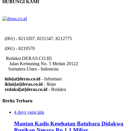
HUBUNGI KAMI
(061) - 8213207, 8211347, 8212775
(061) - 8219570
Redaksi DERAS.CO.ID
Jalan Kemuning No. 5 Medan 20122
Sumatera Utara - Indonesia
info[at]deras.co.id
- Informasi
iklan[at]deras.co.id
- Iklan
redaksi[at]deras.co.id
- Redaksi
Berita Terbaru
4 days yang lalu
Mantan Kadis Kesehatan Batubara Didakwa
Rugikan Negara Rp 1,1 Miliar