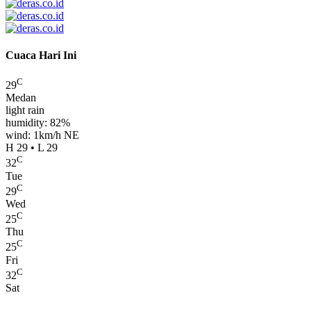
Cuaca Hari Ini
C
29
Medan
light rain
humidity: 82%
wind: 1km/h NE
H 29 • L 29
C
32
Tue
C
29
Wed
C
25
Thu
C
25
Fri
C
32
Sat