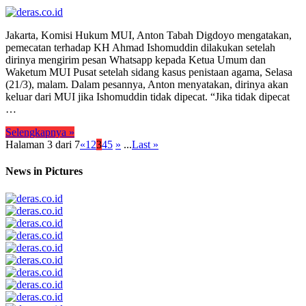
Jakarta, Komisi Hukum MUI, Anton Tabah Digdoyo mengatakan,
pemecatan terhadap KH Ahmad Ishomuddin dilakukan setelah
dirinya mengirim pesan Whatsapp kepada Ketua Umum dan
Waketum MUI Pusat setelah sidang kasus penistaan agama, Selasa
(21/3), malam. Dalam pesannya, Anton menyatakan, dirinya akan
keluar dari MUI jika Ishomuddin tidak dipecat. “Jika tidak dipecat
…
Selengkapnya »
Halaman 3 dari 7
«
1
2
3
4
5
»
...
Last »
News in Pictures