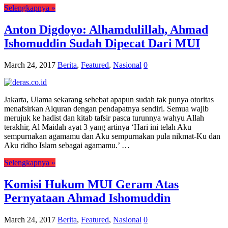
Selengkapnya »
Anton Digdoyo: Alhamdulillah, Ahmad
Ishomuddin Sudah Dipecat Dari MUI
March 24, 2017
Berita
,
Featured
,
Nasional
0
Jakarta, Ulama sekarang sehebat apapun sudah tak punya otoritas
menafsirkan Alquran dengan pendapatnya sendiri. Semua wajib
merujuk ke hadist dan kitab tafsir pasca turunnya wahyu Allah
terakhir, Al Maidah ayat 3 yang artinya ‘Hari ini telah Aku
sempurnakan agamamu dan Aku sempurnakan pula nikmat-Ku dan
Aku ridho Islam sebagai agamamu.’ …
Selengkapnya »
Komisi Hukum MUI Geram Atas
Pernyataan Ahmad Ishomuddin
March 24, 2017
Berita
,
Featured
,
Nasional
0