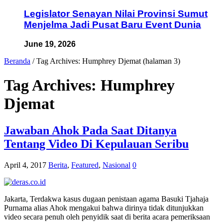
Legislator Senayan Nilai Provinsi Sumut
Menjelma Jadi Pusat Baru Event Dunia
June 19, 2026
Beranda
/
Tag Archives: Humphrey Djemat
(halaman 3)
Tag Archives:
Humphrey
Djemat
Jawaban Ahok Pada Saat Ditanya
Tentang Video Di Kepulauan Seribu
April 4, 2017
Berita
,
Featured
,
Nasional
0
Jakarta, Terdakwa kasus dugaan penistaan agama Basuki Tjahaja
Purnama alias Ahok mengakui bahwa dirinya tidak ditunjukkan
video secara penuh oleh penyidik saat di berita acara pemeriksaan