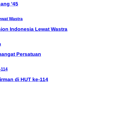
ang ’45
ion Indonesia Lewat Wastra
mangat Persatuan
rman di HUT ke-114