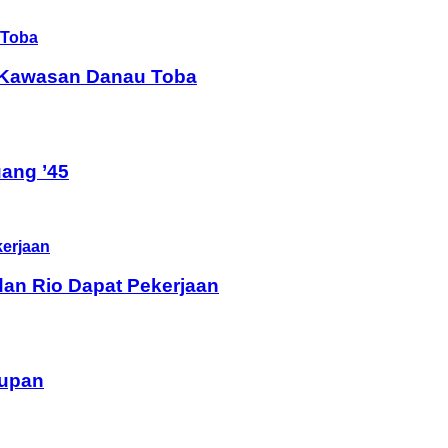
i Kawasan Danau Toba
ang ’45
dan Rio Dapat Pekerjaan
dupan