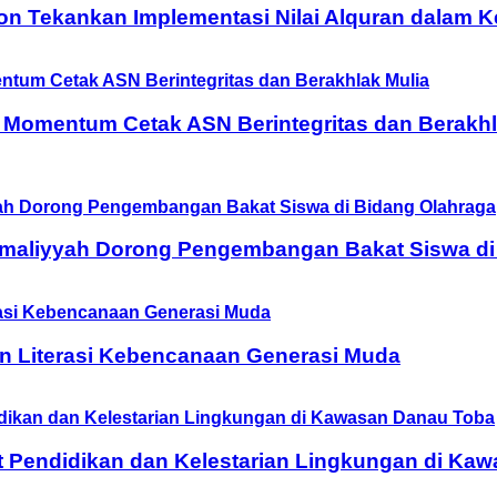
on Tekankan Implementasi Nilai Alquran dalam 
 Momentum Cetak ASN Berintegritas dan Berakhl
Amaliyyah Dorong Pengembangan Bakat Siswa di
n Literasi Kebencanaan Generasi Muda
t Pendidikan dan Kelestarian Lingkungan di Ka