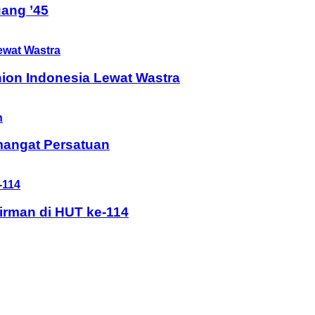
ang ’45
ion Indonesia Lewat Wastra
mangat Persatuan
rman di HUT ke-114