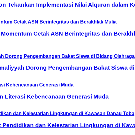
on Tekankan Implementasi Nilai Alquran dalam 
 Momentum Cetak ASN Berintegritas dan Berakhl
Amaliyyah Dorong Pengembangan Bakat Siswa di
n Literasi Kebencanaan Generasi Muda
t Pendidikan dan Kelestarian Lingkungan di Ka