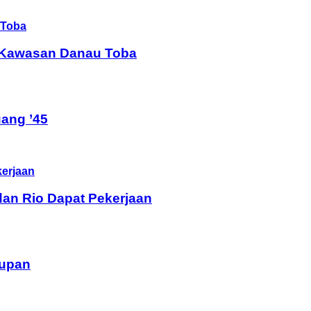
i Kawasan Danau Toba
ang ’45
dan Rio Dapat Pekerjaan
dupan