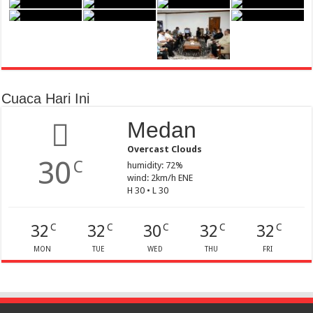
Cuaca Hari Ini
Medan
Overcast Clouds
30
C
humidity: 72%
wind: 2km/h ENE
H 30 • L 30
32
32
30
32
32
C
C
C
C
C
MON
TUE
WED
THU
FRI