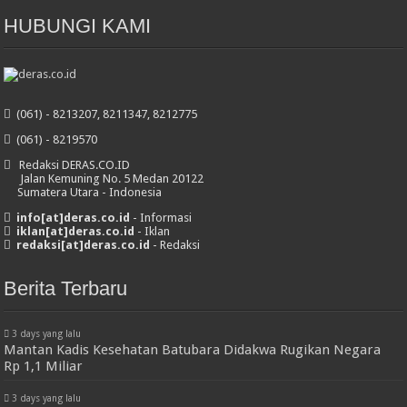
HUBUNGI KAMI
(061) - 8213207, 8211347, 8212775
(061) - 8219570
Redaksi DERAS.CO.ID
Jalan Kemuning No. 5 Medan 20122
Sumatera Utara - Indonesia
info[at]deras.co.id
- Informasi
iklan[at]deras.co.id
- Iklan
redaksi[at]deras.co.id
- Redaksi
Berita Terbaru
3 days yang lalu
Mantan Kadis Kesehatan Batubara Didakwa Rugikan Negara
Rp 1,1 Miliar
3 days yang lalu