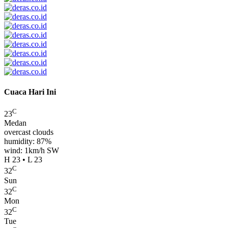
Cuaca Hari Ini
C
23
Medan
overcast clouds
humidity: 87%
wind: 1km/h SW
H 23 • L 23
C
32
Sun
C
32
Mon
C
32
Tue