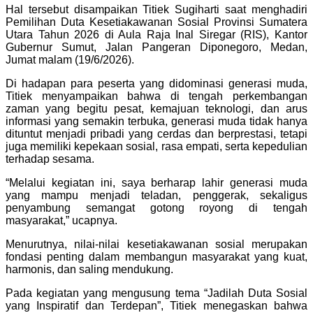
Hal tersebut disampaikan Titiek Sugiharti saat menghadiri
Pemilihan Duta Kesetiakawanan Sosial Provinsi Sumatera
Utara Tahun 2026 di Aula Raja Inal Siregar (RIS), Kantor
Gubernur Sumut, Jalan Pangeran Diponegoro, Medan,
Jumat malam (19/6/2026).
Di hadapan para peserta yang didominasi generasi muda,
Titiek menyampaikan bahwa di tengah perkembangan
zaman yang begitu pesat, kemajuan teknologi, dan arus
informasi yang semakin terbuka, generasi muda tidak hanya
dituntut menjadi pribadi yang cerdas dan berprestasi, tetapi
juga memiliki kepekaan sosial, rasa empati, serta kepedulian
terhadap sesama.
“Melalui kegiatan ini, saya berharap lahir generasi muda
yang mampu menjadi teladan, penggerak, sekaligus
penyambung semangat gotong royong di tengah
masyarakat,” ucapnya.
Menurutnya, nilai-nilai kesetiakawanan sosial merupakan
fondasi penting dalam membangun masyarakat yang kuat,
harmonis, dan saling mendukung.
Pada kegiatan yang mengusung tema “Jadilah Duta Sosial
yang Inspiratif dan Terdepan”, Titiek menegaskan bahwa