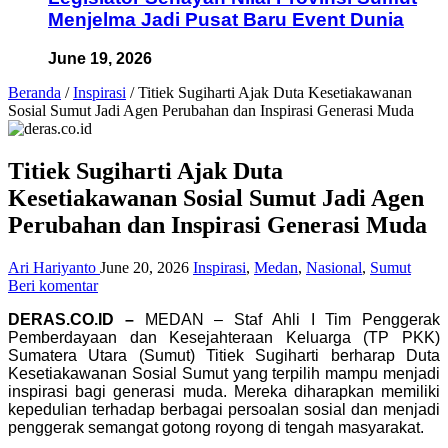
Menjelma Jadi Pusat Baru Event Dunia
June 19, 2026
Beranda
/
Inspirasi
/
Titiek Sugiharti Ajak Duta Kesetiakawanan
Sosial Sumut Jadi Agen Perubahan dan Inspirasi Generasi Muda
Titiek Sugiharti Ajak Duta
Kesetiakawanan Sosial Sumut Jadi Agen
Perubahan dan Inspirasi Generasi Muda
Ari Hariyanto
June 20, 2026
Inspirasi
,
Medan
,
Nasional
,
Sumut
Beri komentar
DERAS.CO.ID –
MEDAN – Staf Ahli I Tim Penggerak
Pemberdayaan dan Kesejahteraan Keluarga (TP PKK)
Sumatera Utara (Sumut) Titiek Sugiharti berharap Duta
Kesetiakawanan Sosial Sumut yang terpilih mampu menjadi
inspirasi bagi generasi muda. Mereka diharapkan memiliki
kepedulian terhadap berbagai persoalan sosial dan menjadi
penggerak semangat gotong royong di tengah masyarakat.