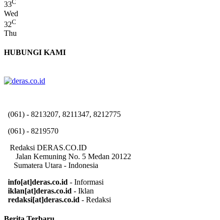
C
33
Wed
C
32
Thu
HUBUNGI KAMI
(061) - 8213207, 8211347, 8212775
(061) - 8219570
Redaksi DERAS.CO.ID
Jalan Kemuning No. 5 Medan 20122
Sumatera Utara - Indonesia
info[at]deras.co.id
- Informasi
iklan[at]deras.co.id
- Iklan
redaksi[at]deras.co.id
- Redaksi
Berita Terbaru