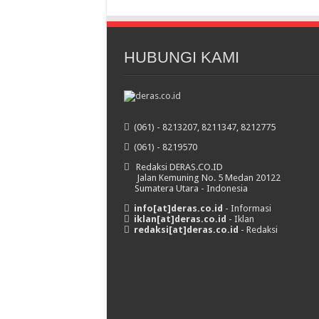
HUBUNGI KAMI
(061) - 8213207, 8211347, 8212775
(061) - 8219570
Redaksi DERAS.CO.ID
Jalan Kemuning No. 5 Medan 20122
Sumatera Utara - Indonesia
info[at]deras.co.id
- Informasi
iklan[at]deras.co.id
- Iklan
redaksi[at]deras.co.id
- Redaksi