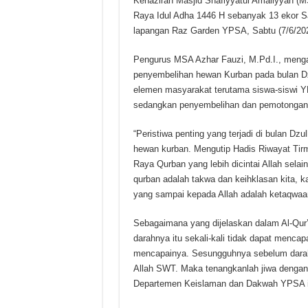
Kenaziran Masjid Shafiyyatul Amaliyyah (
Raya Idul Adha 1446 H sebanyak 13 ekor 
lapangan Raz Garden YPSA, Sabtu (7/6/202
Pengurus MSA Azhar Fauzi, M.Pd.I., menga
penyembelihan hewan Kurban pada bulan Dz
elemen masyarakat terutama siswa-siswi YP
sedangkan penyembelihan dan pemotongan p
“Peristiwa penting yang terjadi di bulan Dz
hewan kurban. Mengutip Hadis Riwayat Tirm
Raya Qurban yang lebih dicintai Allah sela
qurban adalah takwa dan keihklasan kita, k
yang sampai kepada Allah adalah ketaqwaan 
Sebagaimana yang dijelaskan dalam Al-Qur’
darahnya itu sekali-kali tidak dapat mencap
mencapainya. Sesungguhnya sebelum darah qu
Allah SWT. Maka tenangkanlah jiwa dengan 
Departemen Keislaman dan Dakwah YPSA i