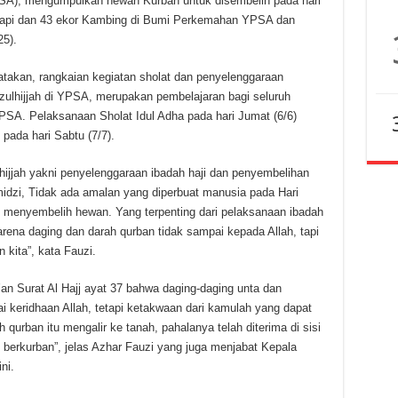
MSA), mengumpulkan hewan Kurban untuk disembelih pada hari
Sapi dan 43 ekor Kambing di Bumi Perkemahan YPSA dan
5).
takan, rangkaian kegiatan sholat dan penyelenggaraan
ulhijjah di YPSA, merupakan pembelajaran bagi seluruh
SA. Pelaksanaan Sholat Idul Adha pada hari Jumat (6/6)
ada hari Sabtu (7/7).
ulhijjah yakni penyelenggaraan ibadah haji dan penyembelihan
idzi, Tidak ada amalan yang diperbuat manusia pada Hari
in menyembelih hewan. Yang terpenting dari pelaksanaan ibadah
arena daging dan darah qurban tidak sampai kepada Allah, tapi
kita”, kata Fauzi.
an Surat Al Hajj ayat 37 bahwa daging-daging unta dan
ai keridhaan Allah, tetapi ketakwaan dari kamulah yang dapat
rban itu mengalir ke tanah, pahalanya telah diterima di sisi
berkurban”, jelas Azhar Fauzi yang juga menjabat Kepala
ni.