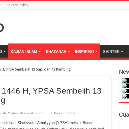
r
Privacy Policy
I
KAJIAN ISLAM
KHAZANAH
INSPIRASI
SAINTEK
6 H, YPSA Sembelih 13 Sapi dan 43 Kambing
New
a 1446 H, YPSA Sembelih 13
ng
anah
,
Medan
,
Nasional
,
Sumut
Beri komentar
Cua
ndidikan Shafiyyatul Amaliyyah (YPSA) melalui Badan