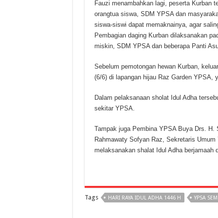
Fauzi menambahkan lagi, peserta Kurban te
orangtua siswa, SDM YPSA dan masyarakat
siswa-siswi dapat memaknainya, agar sali
Pembagian daging Kurban dilaksanakan pada
miskin, SDM YPSA dan beberapa Panti Asu
Sebelum pemotongan hewan Kurban, keluar
(6/6) di lapangan hijau Raz Garden YPSA, 
Dalam pelaksanaan sholat Idul Adha terseb
sekitar YPSA.
Tampak juga Pembina YPSA Buya Drs. H. 
Rahmawaty Sofyan Raz, Sekretaris Umum YPS
melaksanakan shalat Idul Adha berjamaah 
Tags
HARI RAYA IDUL ADHA 1446 H
YPSA SEM