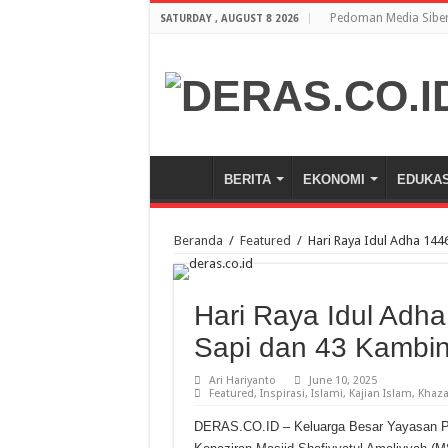
Pedoman Media Sibe
SATURDAY , AUGUST 8 2026
BERITA
EKONOMI
EDUKAS
Beranda
/
Featured
/
Hari Raya Idul Adha 144
Hari Raya Idul Adh
Sapi dan 43 Kambi
Ari Hariyanto
June 10, 2025
Featured
,
Inspirasi
,
Islami
,
Kajian Islam
,
Khaz
DERAS.CO.ID – Keluarga Besar Yayasan Pe