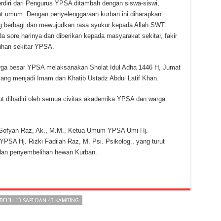
rdiri dari Pengurus YPSA ditambah dengan siswa-siswi,
 umum. Dengan penyelenggaraan kurban ini diharapkan
ng berbagi dan mewujudkan rasa syukur kepada Allah SWT.
 sore harinya dan diberikan kepada masyarakat sekitar, fakir
han sekitar YPSA.
ga besar YPSA melaksanakan Sholat Idul Adha 1446 H, Jumat
yang menjadi Imam dan Khatib Ustadz Abdul Latif Khan.
ut dihadiri oleh semua civitas akademika YPSA dan warga
Sofyan Raz, Ak., M.M., Ketua Umum YPSA Umi Hj.
A Hj. Rizki Fadilah Raz, M. Psi. Psikolog., yang turut
dan penyembelihan hewan Kurban.
BELIH 13 SAPI DAN 43 KAMBING