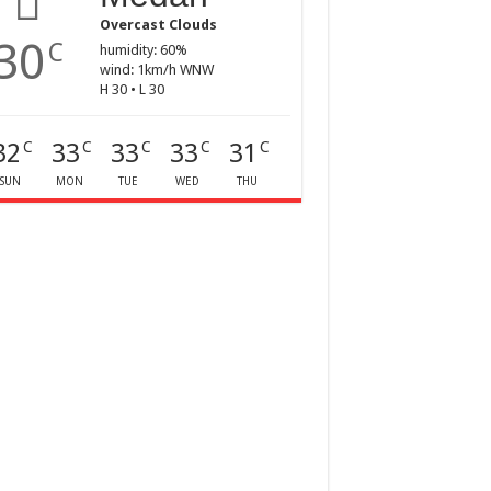
Overcast Clouds
30
C
humidity: 60%
wind: 1km/h WNW
H 30 • L 30
32
33
33
33
31
C
C
C
C
C
SUN
MON
TUE
WED
THU