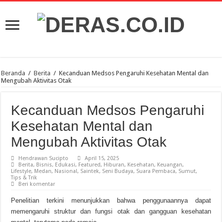
Beranda
/
Berita
/
Kecanduan Medsos Pengaruhi Kesehatan Mental dan
Mengubah Aktivitas Otak
Kecanduan Medsos Pengaruhi
Kesehatan Mental dan
Mengubah Aktivitas Otak
Hendrawan Sucipto
April 15, 2025
Berita
,
Bisnis
,
Edukasi
,
Featured
,
Hiburan
,
Kesehatan
,
Keuangan
,
Lifestyle
,
Medan
,
Nasional
,
Saintek
,
Seni Budaya
,
Suara Pembaca
,
Sumut
,
Tips & Trik
Beri komentar
Penelitian terkini menunjukkan bahwa penggunaannya dapat
memengaruhi struktur dan fungsi otak dan gangguan kesehatan