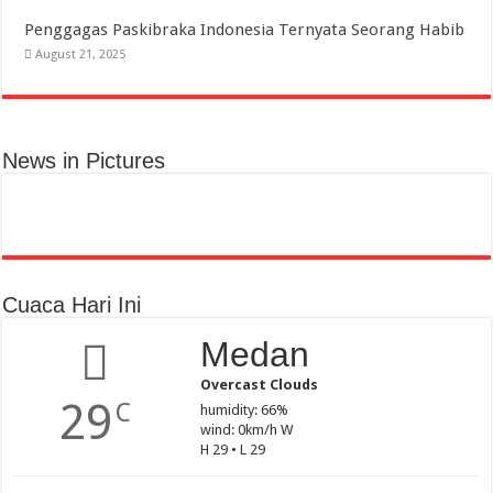
Penggagas Paskibraka Indonesia Ternyata Seorang Habib
August 21, 2025
News in Pictures
Cuaca Hari Ini
Medan
Overcast Clouds
29
C
humidity: 66%
wind: 0km/h W
H 29 • L 29