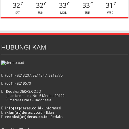
32
32
33
33
31
C
C
C
C
C
SAT
SUN
MON
TUE
WED
HUBUNGI KAMI
(061) - 8213207, 8211347, 8212775
(061) - 8219570
Redaksi DERAS.CO.ID
Jalan Kemuning No. 5 Medan 20122
Sumatera Utara - Indonesia
info[at]deras.co.id
- Informasi
iklan[at]deras.co.id
- Iklan
redaksi[at]deras.co.id
- Redaksi