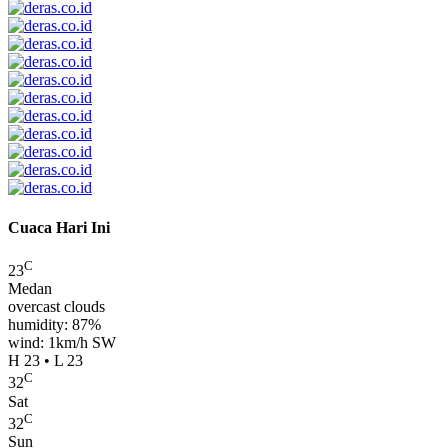
Cuaca Hari Ini
C
23
Medan
overcast clouds
humidity: 87%
wind: 1km/h SW
H 23 • L 23
C
32
Sat
C
32
Sun