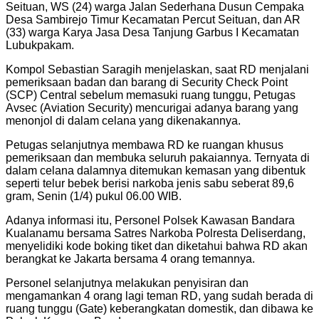
Seituan, WS (24) warga Jalan Sederhana Dusun Cempaka
Desa Sambirejo Timur Kecamatan Percut Seituan, dan AR
(33) warga Karya Jasa Desa Tanjung Garbus I Kecamatan
Lubukpakam.
Kompol Sebastian Saragih menjelaskan, saat RD menjalani
pemeriksaan badan dan barang di Security Check Point
(SCP) Central sebelum memasuki ruang tunggu, Petugas
Avsec (Aviation Security) mencurigai adanya barang yang
menonjol di dalam celana yang dikenakannya.
Petugas selanjutnya membawa RD ke ruangan khusus
pemeriksaan dan membuka seluruh pakaiannya. Ternyata di
dalam celana dalamnya ditemukan kemasan yang dibentuk
seperti telur bebek berisi narkoba jenis sabu seberat 89,6
gram, Senin (1/4) pukul 06.00 WIB.
Adanya informasi itu, Personel Polsek Kawasan Bandara
Kualanamu bersama Satres Narkoba Polresta Deliserdang,
menyelidiki kode boking tiket dan diketahui bahwa RD akan
berangkat ke Jakarta bersama 4 orang temannya.
Personel selanjutnya melakukan penyisiran dan
mengamankan 4 orang lagi teman RD, yang sudah berada di
ruang tunggu (Gate) keberangkatan domestik, dan dibawa ke