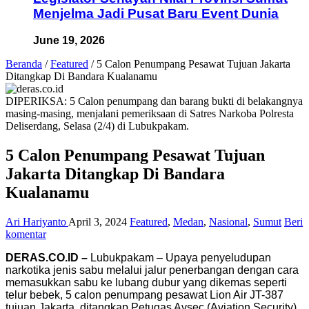
Menjelma Jadi Pusat Baru Event Dunia
June 19, 2026
Beranda
/
Featured
/
5 Calon Penumpang Pesawat Tujuan Jakarta
Ditangkap Di Bandara Kualanamu
DIPERIKSA: 5 Calon penumpang dan barang bukti di belakangnya
masing-masing, menjalani pemeriksaan di Satres Narkoba Polresta
Deliserdang, Selasa (2/4) di Lubukpakam.
5 Calon Penumpang Pesawat Tujuan
Jakarta Ditangkap Di Bandara
Kualanamu
Ari Hariyanto
April 3, 2024
Featured
,
Medan
,
Nasional
,
Sumut
Beri
komentar
DERAS.CO.ID –
Lubukpakam – Upaya penyeludupan
narkotika jenis sabu melalui jalur penerbangan dengan cara
memasukkan sabu ke lubang dubur yang dikemas seperti
telur bebek, 5 calon penumpang pesawat Lion Air JT-387
tujuan Jakarta, ditangkap Petugas Avsec (Aviation Security)