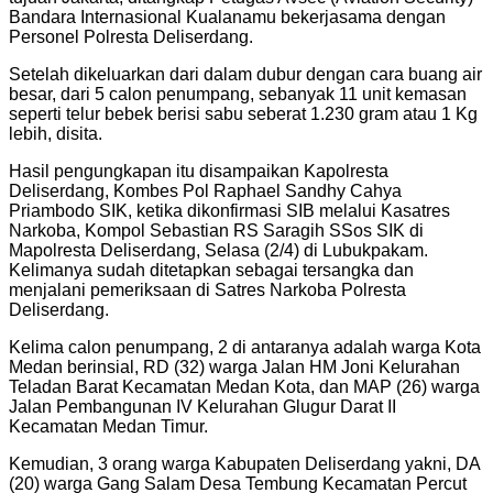
Bandara Internasional Kualanamu bekerjasama dengan
Personel Polresta Deliserdang.
Setelah dikeluarkan dari dalam dubur dengan cara buang air
besar, dari 5 calon penumpang, sebanyak 11 unit kemasan
seperti telur bebek berisi sabu seberat 1.230 gram atau 1 Kg
lebih, disita.
Hasil pengungkapan itu disampaikan Kapolresta
Deliserdang, Kombes Pol Raphael Sandhy Cahya
Priambodo SIK, ketika dikonfirmasi SIB melalui Kasatres
Narkoba, Kompol Sebastian RS Saragih SSos SIK di
Mapolresta Deliserdang, Selasa (2/4) di Lubukpakam.
Kelimanya sudah ditetapkan sebagai tersangka dan
menjalani pemeriksaan di Satres Narkoba Polresta
Deliserdang.
Kelima calon penumpang, 2 di antaranya adalah warga Kota
Medan berinsial, RD (32) warga Jalan HM Joni Kelurahan
Teladan Barat Kecamatan Medan Kota, dan MAP (26) warga
Jalan Pembangunan IV Kelurahan Glugur Darat II
Kecamatan Medan Timur.
Kemudian, 3 orang warga Kabupaten Deliserdang yakni, DA
(20) warga Gang Salam Desa Tembung Kecamatan Percut