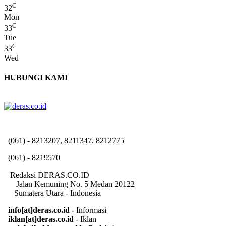
C
32
Mon
C
33
Tue
C
33
Wed
HUBUNGI KAMI
(061) - 8213207, 8211347, 8212775
(061) - 8219570
Redaksi DERAS.CO.ID
Jalan Kemuning No. 5 Medan 20122
Sumatera Utara - Indonesia
info[at]deras.co.id
- Informasi
iklan[at]deras.co.id
- Iklan