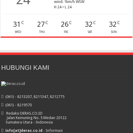
wind: 1km/h WSW
H 24 • L 24
31
27
26
32
32
C
C
C
C
C
WED
THU
FRI
SAT
SUN
HUBUNGI KAMI
(061) - 8213207, 8211347, 8212775
(061) - 8219570
Redaksi DERAS.CO.ID
Jalan Kemuning No. 5 Medan 20122
Sumatera Utara - Indonesia
info[at]deras.co.id
- Informasi