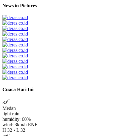
News in Pictures
Cuaca Hari Ini
C
32
Medan
light rain
humidity: 60%
wind: 3km/h ENE
H 32 • L 32
C