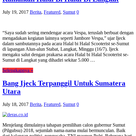
July 19, 2017
Berita
,
Featured
,
Sumut
0
“Saya sudah sering mendengar acara Vespa, teruslah berbuat dengan
mengadakan kegiatan lainnya seperti Jambore Vespa,” ujar Ijeck
dalam sambutannya pada acara Halal bi Halal Scooterist se-Sumut
di lapangan Alun-alun Stabat, Langkat, Minggu (16/7). Ijeck
mengaku salut dengan prakarsa acara Halal bi Halal Scooterist se-
Sumut di Langkat yang dihadiri sekitar 5.000 …
Selengkapnya »
Bang Ijeck Terpanggil Untuk Sumatera
Utara
July 18, 2017
Berita
,
Featured
,
Sumut
0
Menjelang dimulainya tahapan pemilihan calon gubernur Sumut
(Pilgubsu) 2018, sejumlah nama-nama mulai bermunculan. Baik
dari kalangan politisi, pengusaha, TNI maupun Polri. Beberapa hari