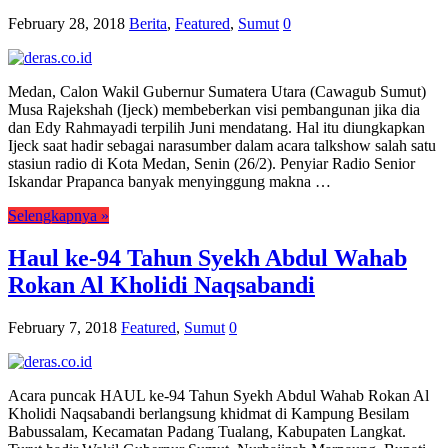
February 28, 2018
Berita
,
Featured
,
Sumut
0
Medan, Calon Wakil Gubernur Sumatera Utara (Cawagub Sumut)
Musa Rajekshah (Ijeck) membeberkan visi pembangunan jika dia
dan Edy Rahmayadi terpilih Juni mendatang. Hal itu diungkapkan
Ijeck saat hadir sebagai narasumber dalam acara talkshow salah satu
stasiun radio di Kota Medan, Senin (26/2). Penyiar Radio Senior
Iskandar Prapanca banyak menyinggung makna …
Selengkapnya »
Haul ke-94 Tahun Syekh Abdul Wahab
Rokan Al Kholidi Naqsabandi
February 7, 2018
Featured
,
Sumut
0
Acara puncak HAUL ke-94 Tahun Syekh Abdul Wahab Rokan Al
Kholidi Naqsabandi berlangsung khidmat di Kampung Besilam
Babussalam, Kecamatan Padang Tualang, Kabupaten Langkat.