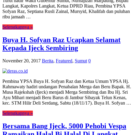
Turut hadir Wakil Gubernur Sumut, Nurhajizah Marpaung, Bupati
Langkat, Kapolres Langkat, Ketua DPRD Riau, Pembina YPSA
Sofyan Raz, Septiana Rusli Zainal, Mursyid, Khalifah dan puluhan
ribu jamaah …
Selengkapnya »
Buya H. Sofyan Raz Ucapkan Selamat
Kepada Ijeck Sembiring
November 20, 2017
Berita
,
Featured
,
Sumut
0
Pembina YPSA Buya H. Sofyan Raz dan Ketua Umum YPSA Hj.
Rahmawaty hadiri undangan Penabalan Merga dan Beru Bapak. H.
Musa Rajekshah (Ijeck) menjadi Merga Sembiring dan Ibu Hj. Sri
Ayu Mihari menjadi Beru Barus di Jambur Sibayak Telun Kenas,
kec. STM Hilir Deli Serdang, Sabtu (18/11/17). Buya H. Sofyan …
Selengkapnya »
Bersama Bang Ijeck, 5000 Pehobi Vespa
Ramaikan Halal Bi Halal Di Langkat