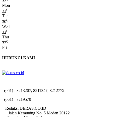
32
Mon
C
32
Tue
C
30
Wed
C
32
Thu
C
32
Fri
HUBUNGI KAMI
(061) - 8213207, 8211347, 8212775
(061) - 8219570
Redaksi DERAS.CO.ID
Jalan Kemuning No. 5 Medan 20122