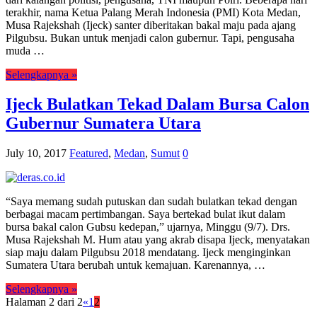
terakhir, nama Ketua Palang Merah Indonesia (PMI) Kota Medan,
Musa Rajekshah (Ijeck) santer diberitakan bakal maju pada ajang
Pilgubsu. Bukan untuk menjadi calon gubernur. Tapi, pengusaha
muda …
Selengkapnya »
Ijeck Bulatkan Tekad Dalam Bursa Calon
Gubernur Sumatera Utara
July 10, 2017
Featured
,
Medan
,
Sumut
0
“Saya memang sudah putuskan dan sudah bulatkan tekad dengan
berbagai macam pertimbangan. Saya bertekad bulat ikut dalam
bursa bakal calon Gubsu kedepan,” ujarnya, Minggu (9/7). Drs.
Musa Rajekshah M. Hum atau yang akrab disapa Ijeck, menyatakan
siap maju dalam Pilgubsu 2018 mendatang. Ijeck menginginkan
Sumatera Utara berubah untuk kemajuan. Karenannya, …
Selengkapnya »
Halaman 2 dari 2
«
1
2