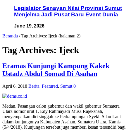
Legislator Senayan Nilai Provinsi Sumut
Menjelma Jadi Pusat Baru Event Dunia
June 19, 2026
Beranda
/
Tag Archives: Ijeck
(halaman 2)
Tag Archives:
Ijeck
Eramas Kunjungi Kampung Kakek
Ustadz Abdul Somad Di Asahan
April 6, 2018
Berita
,
Featured
,
Sumut
0
Medan, Pasangan calon gubernur dan wakil gubernur Sumatera
Utara nomor urut 1, Edy Rahmayadi-Musa Rajekshah,
menyempatkan diri singgah ke Perkampungan Syekh Silau Laut
dalam kunjungnnya Kabupaten Asahan, Sumatera Utara, Kamis
(5/4/2018). Kunjungan tersebut juga memberi kesan tersendiri bagi